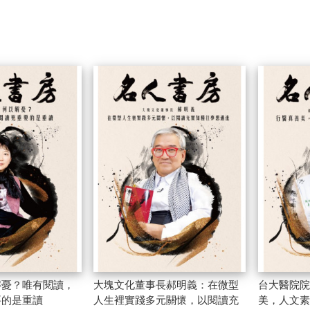
解憂？唯有閱讀，
大塊文化董事長郝明義：在微型
台大醫院院
要的是重讀
人生裡實踐多元關懷，以閱讀充
美，人文素