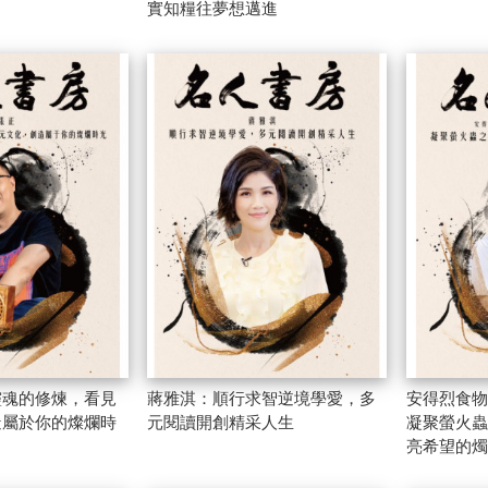
實知糧往夢想邁進
靈魂的修煉，看見
蔣雅淇：順行求智逆境學愛，多
安得烈食物
造屬於你的燦爛時
元閱讀開創精采人生
凝聚螢火蟲
亮希望的燭