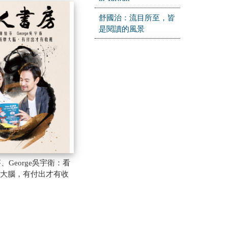
舒國治：流目所至，皆
是閱讀的風景
芬、George吳宇衛：看
大腦，有付出才有收