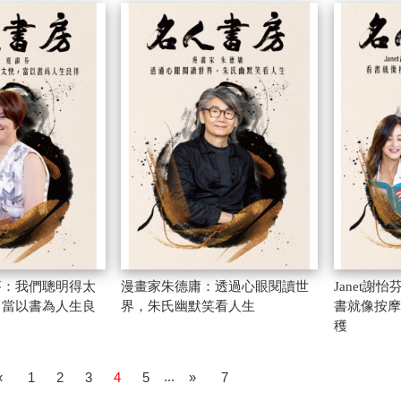
芬：我們聰明得太
漫畫家朱德庸：透過心眼閱讀世
Janet謝怡
，當以書為人生良
界，朱氏幽默笑看人生
書就像按摩
穫
...
«
1
2
3
4
5
»
7