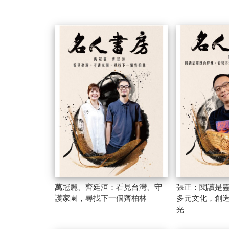
萬冠麗、齊廷洹：看見台灣、守
張正：閱讀是
護家園，尋找下一個齊柏林
多元文化，創
光