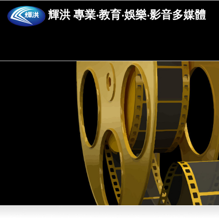
輝洪 專業‧教育‧娛樂‧影音多媒體