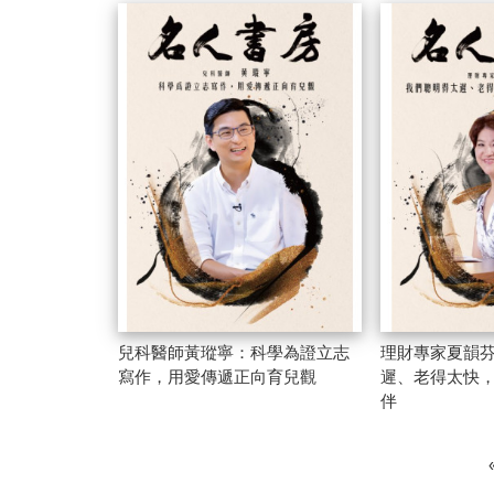
兒科醫師黃瑽寧：科學為證立志
理財專家夏韻
寫作，用愛傳遞正向育兒觀
遲、老得太快
伴