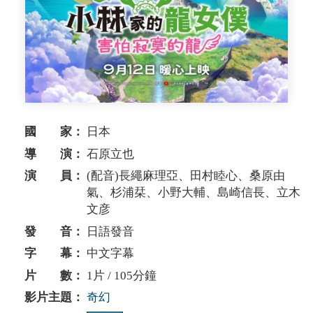
國 家：
日本
導 演：
石原立也
演 員：
(配音)長繩麻理亞、田村睦心、桑原由
氣、杉浦栞、小野大輔、島崎信長、立木
文彦
發 音：
日語發音
字 幕：
中文字幕
片 數：
1片 / 105分鐘
影片主題：
奇幻