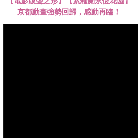
【電影版聲之形】【紫羅蘭永恆花園】
京都動畫強勢回歸，感動再臨！