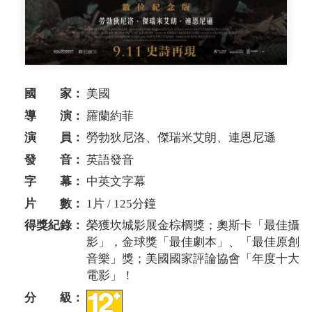
國 家：
美國
導 演：
羅蘭約菲
演 員：
勞勃狄尼洛、傑瑞米艾朗、連恩尼遜
發 音：
英語發音
字 幕：
中英文字幕
片 數：
1片 / 125分鐘
得獎紀錄：
榮獲坎城影展金棕櫚獎；奧斯卡「最佳攝
影」，金球獎「最佳劇本」、「最佳原創
音樂」獎；美國國家評論協會「年度十大
電影」！
分 級：