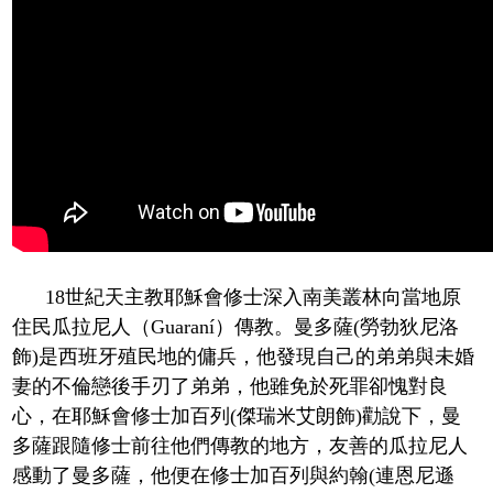
18世紀天主教耶穌會修士深入南美叢林向當地原
住民瓜拉尼人（Guaraní）傳教。曼多薩(勞勃狄尼洛
飾)是西班牙殖民地的傭兵，他發現自己的弟弟與未婚
妻的不倫戀後手刃了弟弟，他雖免於死罪卻愧對良
心，在耶穌會修士加百列(傑瑞米艾朗飾)勸說下，曼
多薩跟隨修士前往他們傳教的地方，友善的瓜拉尼人
感動了曼多薩，他便在修士加百列與約翰(連恩尼遜