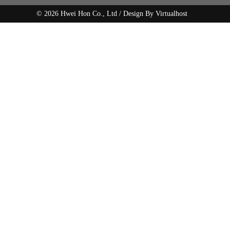
© 2026 Hwei Hon Co., Ltd / Design By
Virtualhost