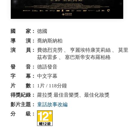
國 家：
德國
導 演：
喬納斯納柏
演 員：
費德烈克勞 、 亨麗埃特康芙莉絲 、 莫里
茲布雷多 、 塞巴斯帝安布羅柏格
發 音：
德語發音
字 幕：
中文字幕
片 數：
1片 / 118分鐘
得獎紀錄：
蘿拉獎 最佳音樂獎、最佳化妝獎
影片主題：
童話故事改編
分 級：