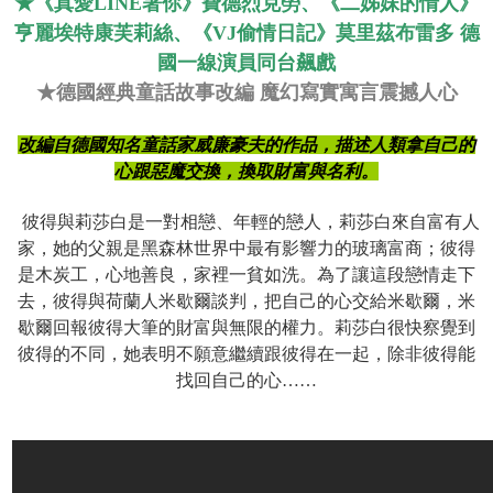
★《真愛LINE著你》費德烈克勞、《二姊妹的情人》
亨麗埃特康芙莉絲、《VJ偷情日記》莫里茲布雷多 德
國一線演員同台飆戲
★德國經典童話故事改編 魔幻寫實寓言震撼人心
改編自德國知名童話家威廉豪夫的作品，描述人類拿自己的
心跟惡魔交換，換取財富與名利。
彼得與莉莎白是一對相戀、年輕的戀人，莉莎白來自富有人
家，她的父親是黑森林世界中最有影響力的玻璃富商；彼得
是木炭工，心地善良，家裡一貧如洗。為了讓這段戀情走下
去，彼得與荷蘭人米歇爾談判，把自己的心交給米歇爾，米
歇爾回報彼得大筆的財富與無限的權力。莉莎白很快察覺到
彼得的不同，她表明不願意繼續跟彼得在一起，除非彼得能
找回自己的心……