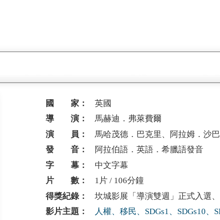
國 家：
英國
導 演：
馬赫迪．弗萊費爾
演 員：
馬哈茂德．巴克里、阿拉姆．沙
發 音：
阿拉伯語．英語．希臘語發音
字 幕：
中文字幕
片 數：
1片 / 106分鐘
得獎紀錄：
坎城影展「導演雙週」正式入選、橫
影片主題：
人權、移民、SDGs1、SDGs10、SD