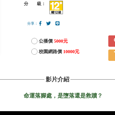
分 級：
分享：
公播價
5000元
校園網路價
10000元
影片介紹
命運落腳處，是墮落還是救贖？