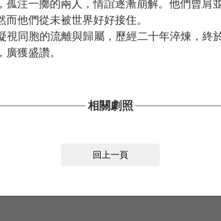
，孤注一擲的兩人，情誼逐漸崩解。他們曾肩
然而他們從未被世界好好接住。
長年以鏡頭凝視同胞的流離與歸屬，歷經二十年淬煉
，廣獲盛讚。
相關劇照
回上一頁