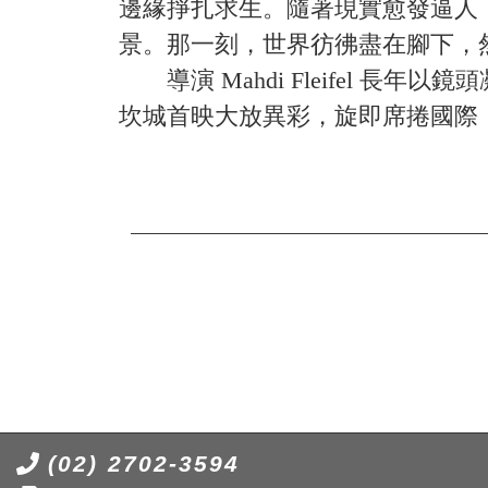
邊緣掙扎求生。隨著現實愈發逼人
景。那一刻，世界彷彿盡在腳下，
導演 Mahdi Fleifel 
坎城首映大放異彩，旋即席捲國際
(02) 2702-3594