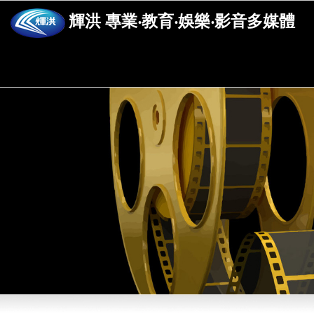
輝洪 專業‧教育‧娛樂‧影音多媒體