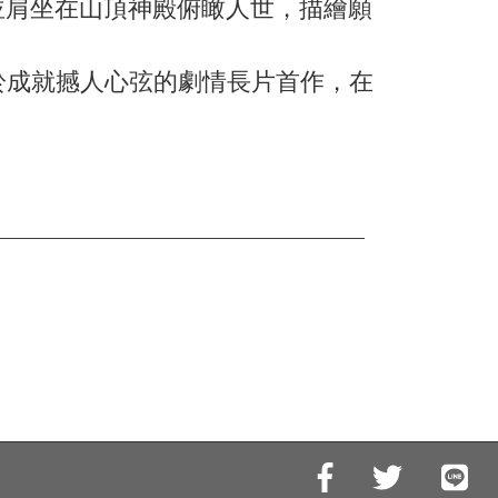
並肩坐在山頂神殿俯瞰人世，描繪願
，終於成就撼人心弦的劇情長片首作，在