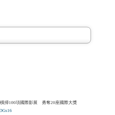
巴
掃100項國際影展 勇奪20座國際大獎
Gs16