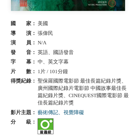
國 家：
美國
導 演：
張偉民
演 員：
N/A
發 音：
英語、國語發音
字 幕：
中、英文字幕
片 數：
1片 / 101分鐘
得獎紀錄：
聖保羅國際電影節 最佳長篇紀錄⽚獎、
廣州國際紀錄⽚電影節 中國故事最佳長
篇紀錄⽚獎、CINEQUEST國際電影節 最
佳長篇紀錄⽚獎
影片主題：
藝術傳記、視覺障礙
分 級：