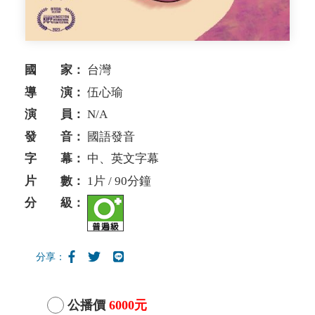
國 家：
台灣
導 演：
伍心瑜
演 員：
N/A
發 音：
國語發音
字 幕：
中、英文字幕
片 數：
1片 / 90分鐘
分 級：
分享：
公播價
6000元