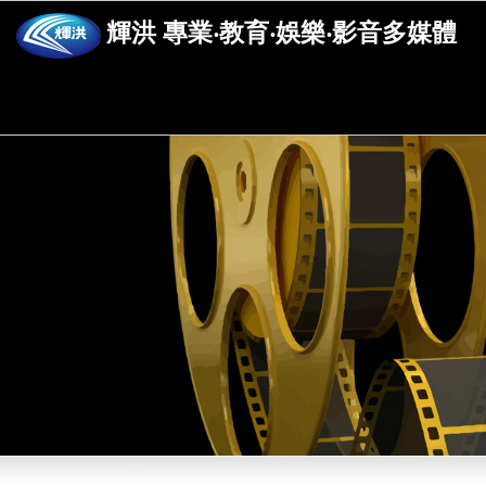
輝洪 專業‧教育‧娛樂‧影音多媒體