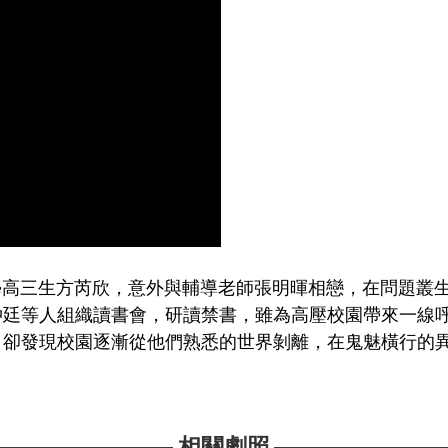
學高三生方芮欣，意外與輔導老師張明暉相戀，在問題叢
仲廷等人組織讀書會，研讀禁書，雖為高壓校園帶來一線
，卻發現校園逐漸從他們熟悉的世界剝離，在鬼魅橫行的
相關劇照