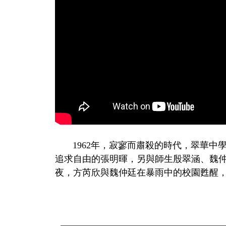
1962年，寂寥而肅殺的時代，翠華中
追求自由的張明暉，另與師生殷翠涵、魏
夜，方芮欣與魏仲廷在暴雨中的校園甦醒