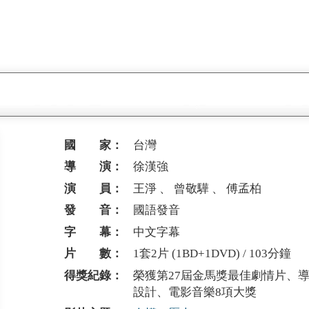
國 家：
台灣
導 演：
徐漢強
演 員：
王淨 、 曾敬驊 、 傅孟柏
發 音：
國語發音
字 幕：
中文字幕
片 數：
1套2片 (1BD+1DVD) / 103分鐘
得獎紀錄：
榮獲第27屆金馬獎最佳劇情片、
設計、電影音樂8項大獎