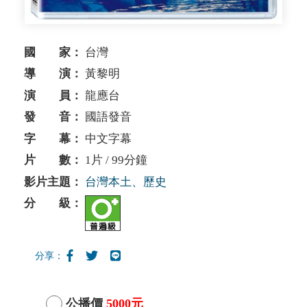
國 家：
台灣
導 演：
黃黎明
演 員：
龍應台
發 音：
國語發音
字 幕：
中文字幕
片 數：
1片 / 99分鐘
影片主題：
台灣本土、歷史
分 級：
分享：
公播價
5000元