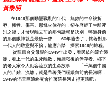
黃黎明
在1949那個動盪戰亂的年代，無數的生命被折
辱、犧牲、傷害。那烽火倖存的，卻在歷經了生離死
別之後，才發現離去前的那句話就是訣別，轉過身前
的那個眼神就是最後一瞥……60年過去了，懷著對那
一代人的敬意與不捨，龍應台踏上探索1949的旅程。
從龍應台父母親的1949年出發，看民族的流亡遷
徙，看上一代的生死離散，傾聽戰後的倖存者、鄉下
的老人家令人動容流淚的生命故事……「千萬個中國
人的苦難、流離，就是帶著我們緩緩向前的長河啊，
1949的滔天巨浪終究會推著這長河走得更遠吧」